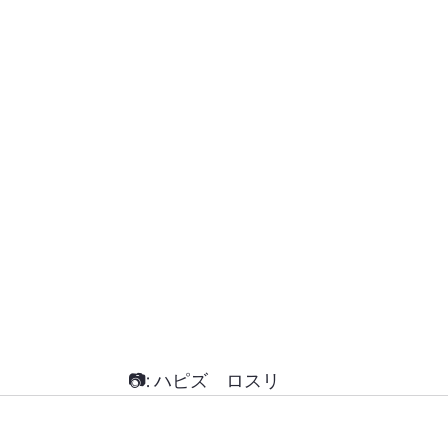
📷: ハピズ　ロスリ